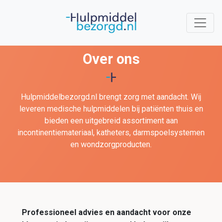
Over ons
Hulpmiddelbezorgd.nl brengt zorg met aandacht. Wij
leveren medische hulpmiddelen bij patiënten thuis en
bieden een uitgebreid assortiment aan
incontinentiemateriaal, katheters, darmspoelsystemen
en wondzorgproducten.
Professioneel advies en aandacht voor onze