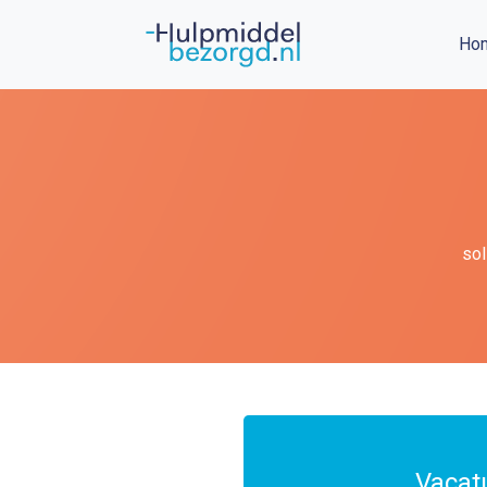
Ho
sol
Vacat