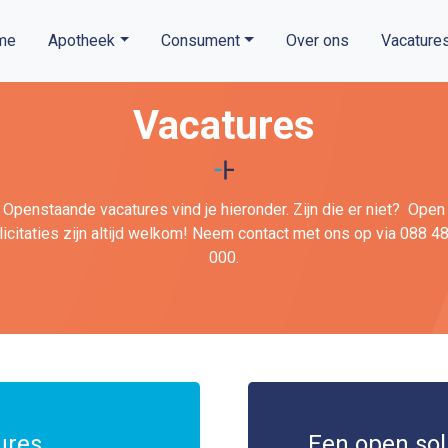
me
Apotheek
Consument
Over ons
Vacature
Vacatures
Openstaande vacatures vind je hieronder. Zijn die er niet? Open
licitaties zijn altijd welkom! Neem contact met ons op via 088 4
000.
ures
Een open soll