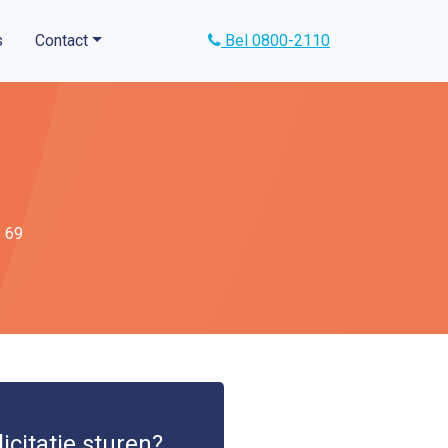
s
Contact
Bel 0800-2110
8 69
icitatie sturen?