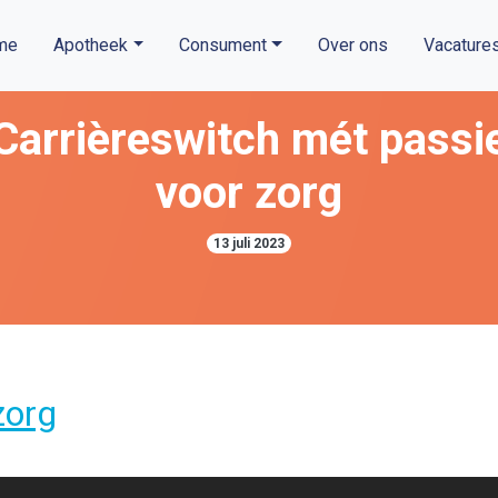
me
Apotheek
Consument
Over ons
Vacature
Carrièreswitch mét passi
voor zorg
13 juli 2023
zorg