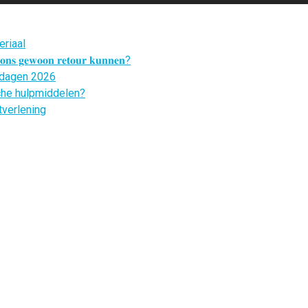
eriaal
𝐣 𝐨𝐧𝐬 𝐠𝐞𝐰𝐨𝐨𝐧 𝐫𝐞𝐭𝐨𝐮𝐫 𝐤𝐮𝐧𝐧𝐞𝐧?
tdagen 2026
siche hulpmiddelen?
tverlening