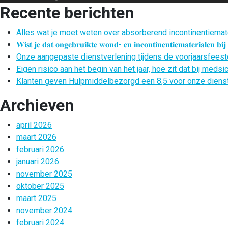
Recente berichten
Alles wat je moet weten over absorberend incontinentiemat
𝐖𝐢𝐬𝐭 𝐣𝐞 𝐝𝐚𝐭 𝐨𝐧𝐠𝐞𝐛𝐫𝐮𝐢𝐤𝐭𝐞 𝐰𝐨𝐧𝐝- 𝐞𝐧 𝐢𝐧𝐜𝐨𝐧𝐭𝐢𝐧𝐞𝐧𝐭𝐢𝐞𝐦𝐚𝐭𝐞𝐫𝐢𝐚𝐥𝐞𝐧 𝐛
Onze aangepaste dienstverlening tijdens de voorjaarsfees
Eigen risico aan het begin van het jaar, hoe zit dat bij med
Klanten geven Hulpmiddelbezorgd een 8,5 voor onze diens
Archieven
april 2026
maart 2026
februari 2026
januari 2026
november 2025
oktober 2025
maart 2025
november 2024
februari 2024