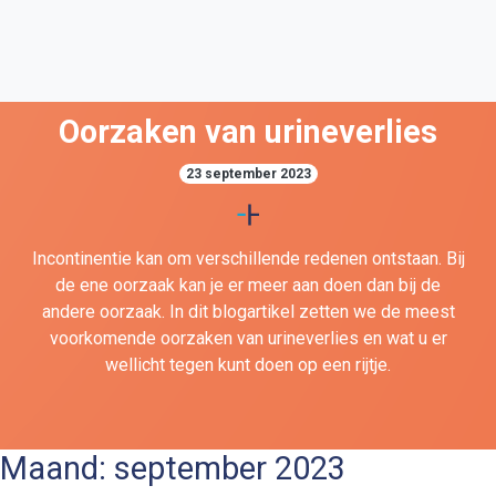
Oorzaken van urineverlies
23 september 2023
Incontinentie kan om verschillende redenen ontstaan. Bij
de ene oorzaak kan je er meer aan doen dan bij de
andere oorzaak. In dit blogartikel zetten we de meest
voorkomende oorzaken van urineverlies en wat u er
wellicht tegen kunt doen op een rijtje.
Maand:
september 2023