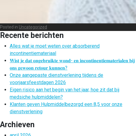
Posted in
Uncategorized
Recente berichten
Alles wat je moet weten over absorberend
incontinentiemateriaal
𝐖𝐢𝐬𝐭 𝐣𝐞 𝐝𝐚𝐭 𝐨𝐧𝐠𝐞𝐛𝐫𝐮𝐢𝐤𝐭𝐞 𝐰𝐨𝐧𝐝- 𝐞𝐧 𝐢𝐧𝐜𝐨𝐧𝐭𝐢𝐧𝐞𝐧𝐭𝐢𝐞𝐦𝐚𝐭𝐞𝐫𝐢𝐚𝐥𝐞𝐧 𝐛𝐢𝐣
𝐨𝐧𝐬 𝐠𝐞𝐰𝐨𝐨𝐧 𝐫𝐞𝐭𝐨𝐮𝐫 𝐤𝐮𝐧𝐧𝐞𝐧?
Onze aangepaste dienstverlening tijdens de
voorjaarsfeestdagen 2026
Eigen risico aan het begin van het jaar, hoe zit dat bij
medsiche hulpmiddelen?
Klanten geven Hulpmiddelbezorgd een 8,5 voor onze
dienstverlening
Archieven
april 2026